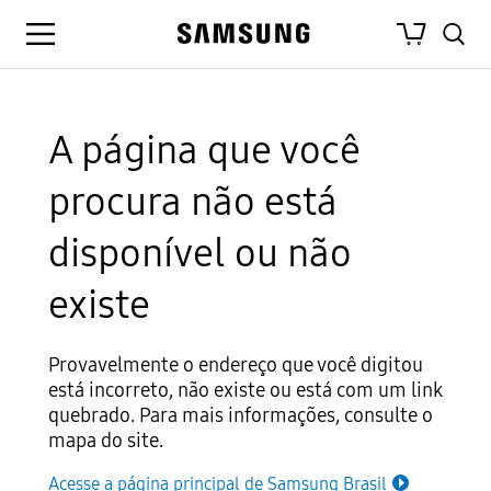
Pular
Pular
para
para
Open
Samsung
Abrir
Abrir
the
o
a
Menu
conteúdo
página
de
camada
cama
acessibilidade
A página que você
de
de
procura não está
disponível ou não
gráfico
busca
existe
Provavelmente o endereço que você digitou
está incorreto, não existe ou está com um link
quebrado. Para mais informações, consulte o
mapa do site.
Acesse a página principal de Samsung Brasil